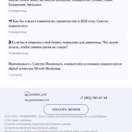
#маркетинг #реклама
16:37
6 месяцев назад
📢 Как бы я искал клиентов на строительство в 2026 году. Cоветы
маркетолога
29:41
6 месяцев назад
🎬 Если бы я открывал свой бизнес: маркетинг для директора. Что нужно
делать, чтобы снизить риски на старте?
16:04
10 месяцев назад
Видеоподкаст с Сергеем Ивановым, основателем и главным маркетологом
digital-агентства Myweb Marketing
1 год назад
+7 (985) 593-47-44
ЗАКАЗАТЬ ЗВОНОК
2010-2026 г. ЛИДОВАРНЯ - Лиды и заявки для агентств недвижимости и застройщиков
© Все права защищены
Политика в отношении обработки персональных данных
Согласие на обработку персональных данных
ИП Иванов Сергей Юрьевич ОГРНИП 310231106200038 ИНН 231106124919