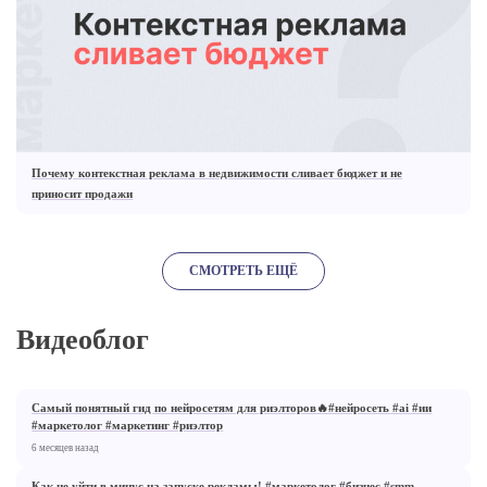
Почему контекстная реклама в недвижимости сливает бюджет и не
приносит продажи
СМОТРЕТЬ ЕЩЁ
Видеоблог
05:34
Самый понятный гид по нейросетям для риэлторов🔥#нейросеть #ai #ии
#маркетолог #маркетинг #риэлтор
02:14
6 месяцев назад
Как не уйти в минус на запуске рекламы! #маркетолог #бизнес #smm