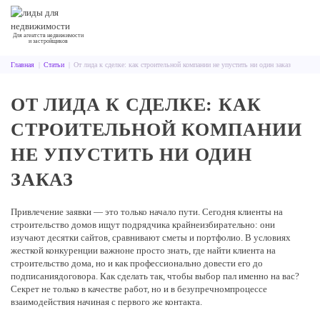
Для агентств недвижимости
и застройщиков
Главная
|
Статьи
|
От лида к сделке: как строительной компании не упустить ни один заказ
ОТ ЛИДА К СДЕЛКЕ: КАК
СТРОИТЕЛЬНОЙ КОМПАНИИ
НЕ УПУСТИТЬ НИ ОДИН
ЗАКАЗ
Привлечение заявки — это только начало пути. Сегодня клиенты на
строительство домов ищут подрядчика крайне
избирательно: они
изучают десятки сайтов, сравнивают сметы и портфолио. В условиях
жесткой конкуренции важно
не просто знать, где найти клиента на
строительство дома, но и как профессионально довести его до
подписания
договора. Как сделать так, чтобы выбор пал именно на вас?
Секрет не только в качестве работ, но и в безупречном
процессе
взаимодействия начиная с первого же контакта.