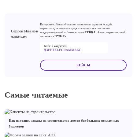
Выпускник Высшей школы экономики, практикующий
маркетолог, основатель диджитал-агентства, наставник
Сергей Иванов
предпринимателей в бизнес-школе
TERRA
. Автор маркетинговой
механики
«ПУЛ+Р»
.
маркетолог
Блог в соцсетях:
ДЗЕН
TELEGRAM
МАКС
КЕЙСЫ
Самые читаемые
Как находить заказы на строительство домов без больших рекламных
бюджетов