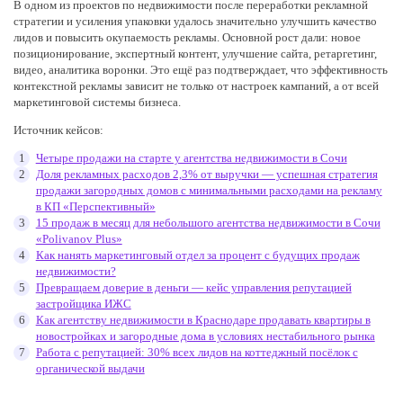
В одном из проектов по недвижимости после переработки рекламной
стратегии и усиления упаковки удалось значительно улучшить качество
лидов и повысить окупаемость рекламы. Основной рост дали: новое
позиционирование, экспертный контент, улучшение сайта, ретаргетинг,
видео, аналитика воронки. Это ещё раз подтверждает, что эффективность
контекстной рекламы зависит не только от настроек кампаний, а от всей
маркетинговой системы бизнеса.
Источник кейсов:
Четыре продажи на старте у агентства недвижимости в Сочи
Доля рекламных расходов 2,3% от выручки — успешная стратегия
продажи загородных домов с минимальными расходами на рекламу
в КП «Перспективный»
15 продаж в месяц для небольшого агентства недвижимости в Сочи
«Polivanov Plus»
Как нанять маркетинговый отдел за процент с будущих продаж
недвижимости?
Превращаем доверие в деньги — кейс управления репутацией
застройщика ИЖС
Как агентству недвижимости в Краснодаре продавать квартиры в
новостройках и загородные дома в условиях нестабильного рынка
Работа с репутацией: 30% всех лидов на коттеджный посёлок с
органической выдачи