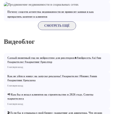
Почему соцсети агентства недвижимости не приносят заявки и как
превратить контент в клиентов
СМОТРЕТЬ ЕЩЁ
Видеоблог
05:34
Самый понятный гид по нейросетям для риэлторов🔥#нейросеть #ai #ии
#маркетолог #маркетинг #риэлтор
02:14
6 месяцев назад
Как не уйти в минус на запуске рекламы! #маркетолог #бизнес #smm
#маркетинг #реклама
16:37
6 месяцев назад
📢 Как бы я искал клиентов на строительство в 2026 году. Cоветы
маркетолога
29:41
6 месяцев назад
🎬 Если бы я открывал свой бизнес: маркетинг для директора. Что нужно